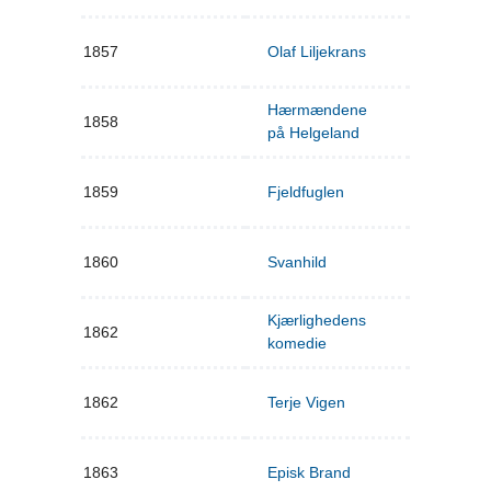
1857
Olaf Liljekrans
Hærmændene
1858
på Helgeland
1859
Fjeldfuglen
1860
Svanhild
Kjærlighedens
1862
komedie
1862
Terje Vigen
1863
Episk Brand