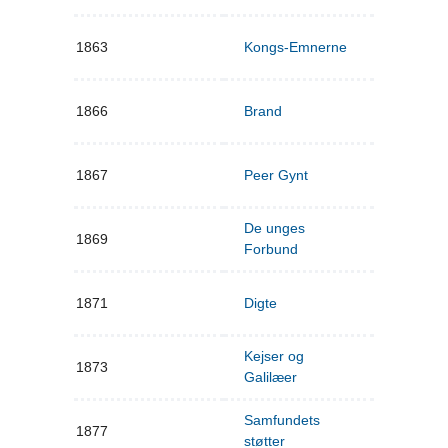
1863
Kongs-Emnerne
1866
Brand
1867
Peer Gynt
De unges
1869
Forbund
1871
Digte
Kejser og
1873
Galilæer
Samfundets
1877
støtter