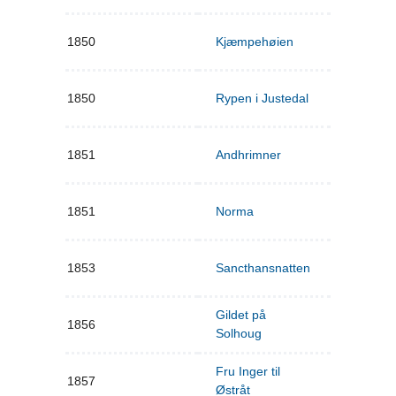
1850
Kjæmpehøien
1850
Rypen i Justedal
1851
Andhrimner
1851
Norma
1853
Sancthansnatten
Gildet på
1856
Solhoug
Fru Inger til
1857
Østråt