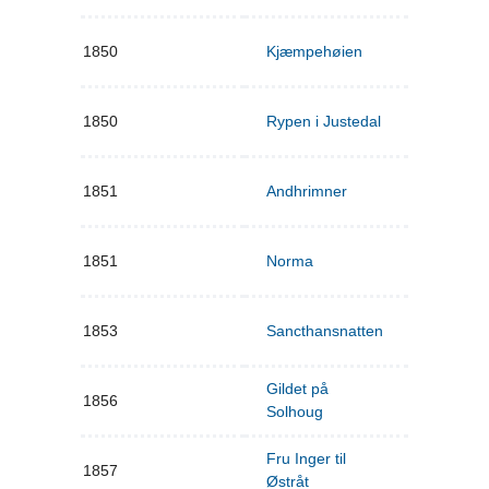
1850
Kjæmpehøien
1850
Rypen i Justedal
1851
Andhrimner
1851
Norma
1853
Sancthansnatten
Gildet på
1856
Solhoug
Fru Inger til
1857
Østråt