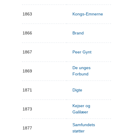
1863
Kongs-Emnerne
1866
Brand
1867
Peer Gynt
De unges
1869
Forbund
1871
Digte
Kejser og
1873
Galilæer
Samfundets
1877
støtter