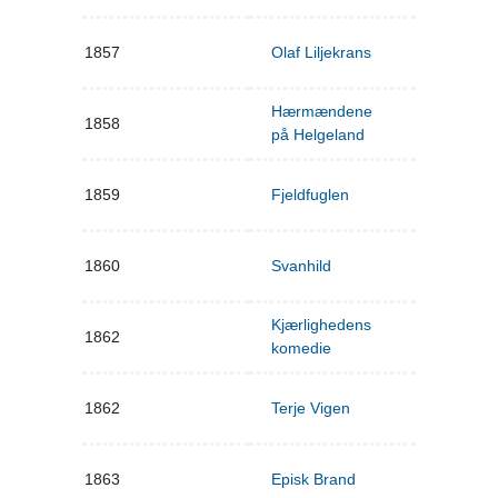
1857
Olaf Liljekrans
Hærmændene
1858
på Helgeland
1859
Fjeldfuglen
1860
Svanhild
Kjærlighedens
1862
komedie
1862
Terje Vigen
1863
Episk Brand