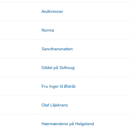
Andhrimner
Norma
Sancthansnatten
Gildet på Solhoug
Fru Inger til Østråt
Olaf Liljekrans
Hærmændene på Helgeland