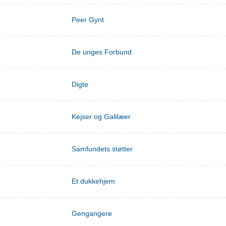
Peer Gynt
De unges Forbund
Digte
Kejser og Galilæer
Samfundets støtter
Et dukkehjem
Gengangere