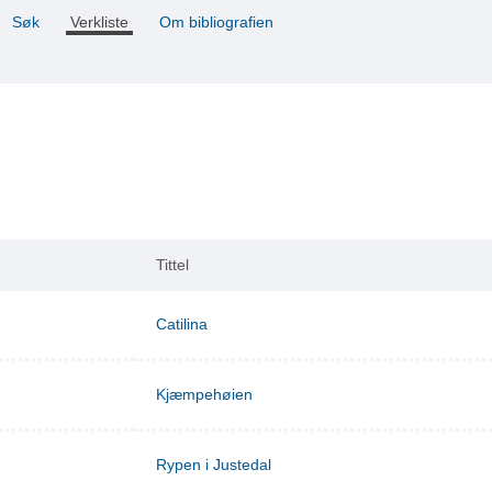
Søk
Verkliste
Om bibliografien
Tittel
Catilina
Kjæmpehøien
Rypen i Justedal