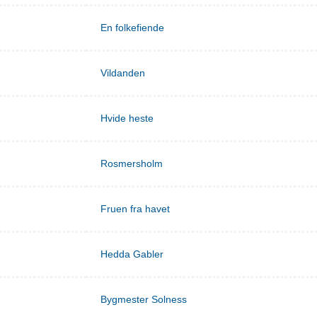
En folkefiende
Vildanden
Hvide heste
Rosmersholm
Fruen fra havet
Hedda Gabler
Bygmester Solness