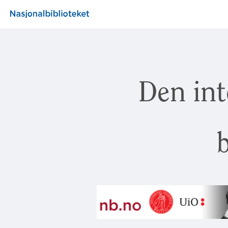
Den int
b