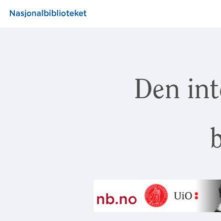
Den int
b