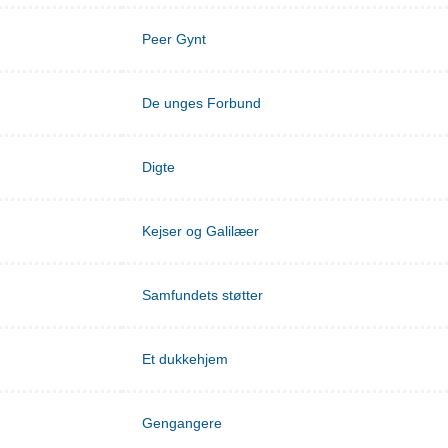
Peer Gynt
De unges Forbund
Digte
Kejser og Galilæer
Samfundets støtter
Et dukkehjem
Gengangere