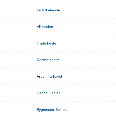
En folkefiende
Vildanden
Hvide heste
Rosmersholm
Fruen fra havet
Hedda Gabler
Bygmester Solness