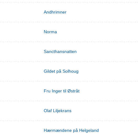
Andhrimner
Norma
Sancthansnatten
Gildet på Solhoug
Fru Inger til Østråt
Olaf Liljekrans
Hærmændene på Helgeland