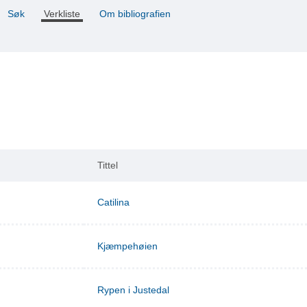
Søk
Verkliste
Om bibliografien
Tittel
Catilina
Kjæmpehøien
Rypen i Justedal