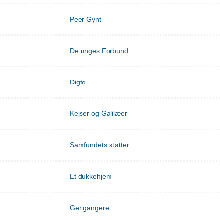
Peer Gynt
De unges Forbund
Digte
Kejser og Galilæer
Samfundets støtter
Et dukkehjem
Gengangere