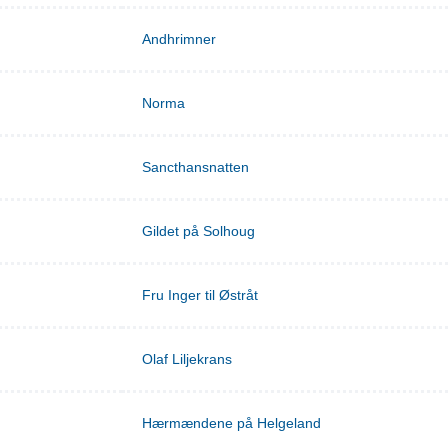
Andhrimner
Norma
Sancthansnatten
Gildet på Solhoug
Fru Inger til Østråt
Olaf Liljekrans
Hærmændene på Helgeland