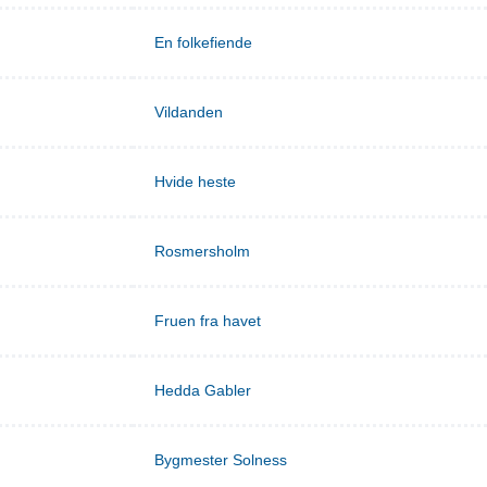
En folkefiende
Vildanden
Hvide heste
Rosmersholm
Fruen fra havet
Hedda Gabler
Bygmester Solness