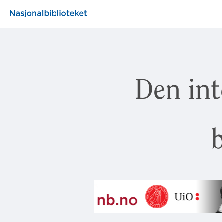
Den int
b