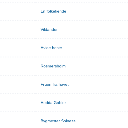
En folkefiende
Vildanden
Hvide heste
Rosmersholm
Fruen fra havet
Hedda Gabler
Bygmester Solness