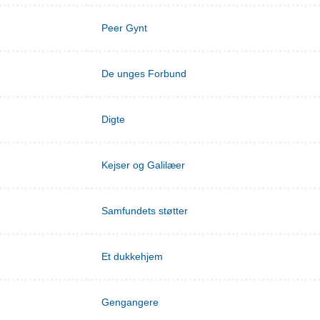
Peer Gynt
De unges Forbund
Digte
Kejser og Galilæer
Samfundets støtter
Et dukkehjem
Gengangere