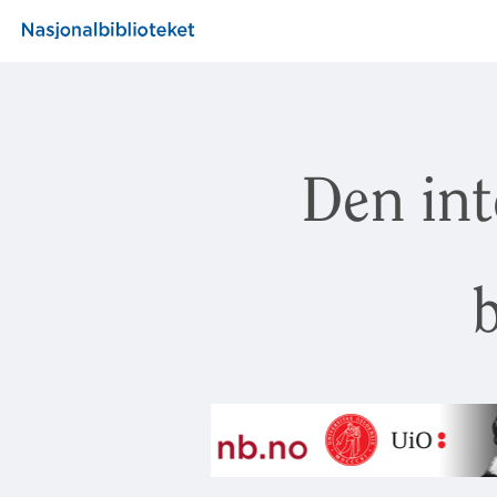
Den int
b