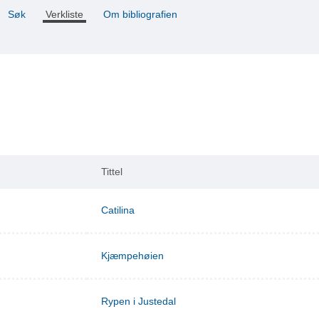
Søk
Verkliste
Om bibliografien
Tittel
Catilina
Kjæmpehøien
Rypen i Justedal