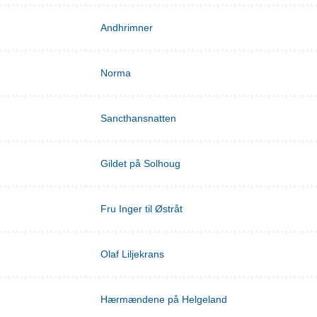
Andhrimner
Norma
Sancthansnatten
Gildet på Solhoug
Fru Inger til Østråt
Olaf Liljekrans
Hærmændene på Helgeland