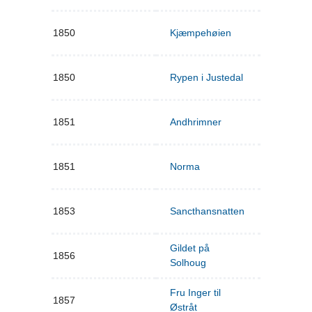
1850
Kjæmpehøien
1850
Rypen i Justedal
1851
Andhrimner
1851
Norma
1853
Sancthansnatten
Gildet på
1856
Solhoug
Fru Inger til
1857
Østråt