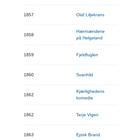
1857
Olaf Liljekrans
Hærmændene
1858
på Helgeland
1859
Fjeldfuglen
1860
Svanhild
Kjærlighedens
1862
komedie
1862
Terje Vigen
1863
Episk Brand