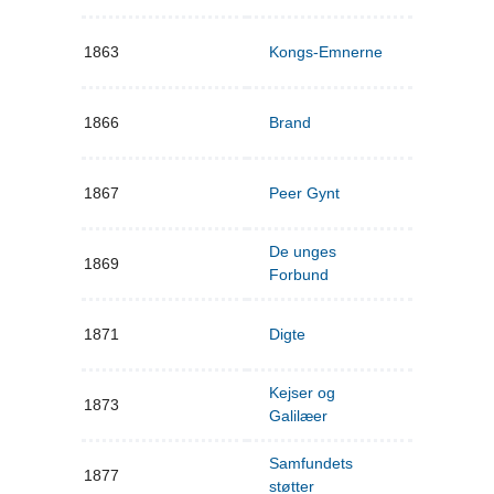
1863
Kongs-Emnerne
1866
Brand
1867
Peer Gynt
De unges
1869
Forbund
1871
Digte
Kejser og
1873
Galilæer
Samfundets
1877
støtter