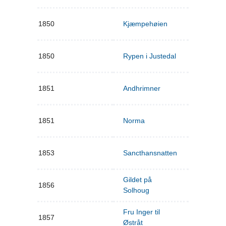
1850
Kjæmpehøien
1850
Rypen i Justedal
1851
Andhrimner
1851
Norma
1853
Sancthansnatten
Gildet på
1856
Solhoug
Fru Inger til
1857
Østråt