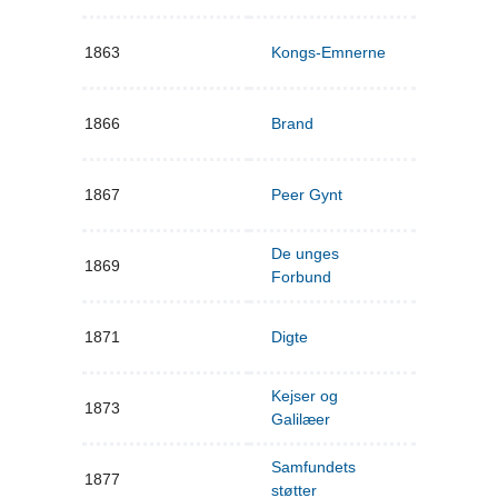
1863
Kongs-Emnerne
1866
Brand
1867
Peer Gynt
De unges
1869
Forbund
1871
Digte
Kejser og
1873
Galilæer
Samfundets
1877
støtter