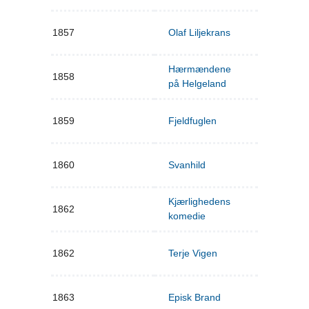
1857
Olaf Liljekrans
Hærmændene
1858
på Helgeland
1859
Fjeldfuglen
1860
Svanhild
Kjærlighedens
1862
komedie
1862
Terje Vigen
1863
Episk Brand