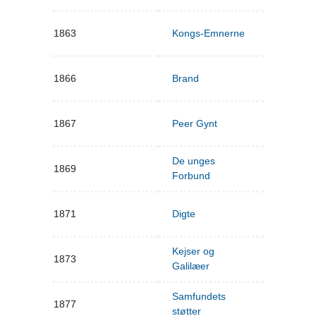
1863
Kongs-Emnerne
1866
Brand
1867
Peer Gynt
De unges
1869
Forbund
1871
Digte
Kejser og
1873
Galilæer
Samfundets
1877
støtter