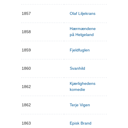
1857
Olaf Liljekrans
Hærmændene
1858
på Helgeland
1859
Fjeldfuglen
1860
Svanhild
Kjærlighedens
1862
komedie
1862
Terje Vigen
1863
Episk Brand