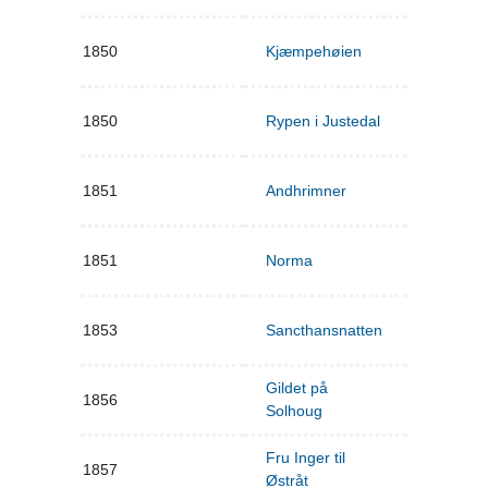
1850
Kjæmpehøien
1850
Rypen i Justedal
1851
Andhrimner
1851
Norma
1853
Sancthansnatten
Gildet på
1856
Solhoug
Fru Inger til
1857
Østråt