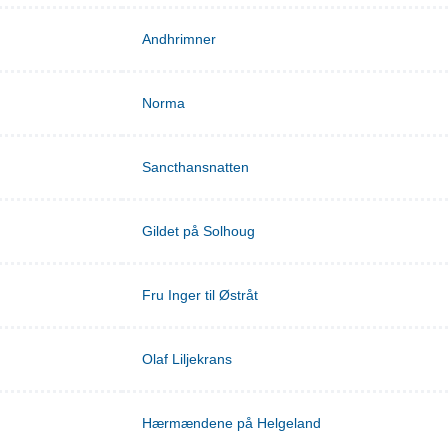
Andhrimner
Norma
Sancthansnatten
Gildet på Solhoug
Fru Inger til Østråt
Olaf Liljekrans
Hærmændene på Helgeland