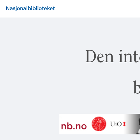
Den int
b