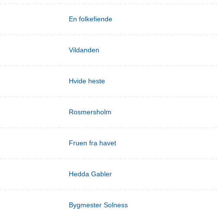
En folkefiende
Vildanden
Hvide heste
Rosmersholm
Fruen fra havet
Hedda Gabler
Bygmester Solness