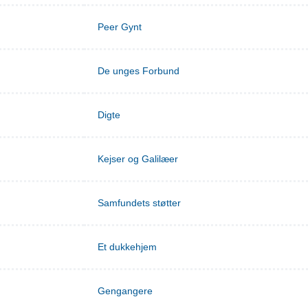
Peer Gynt
De unges Forbund
Digte
Kejser og Galilæer
Samfundets støtter
Et dukkehjem
Gengangere