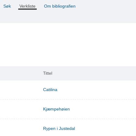
Søk
Verkliste
Om bibliografien
Tittel
Catilina
Kjæmpehøien
Rypen i Justedal