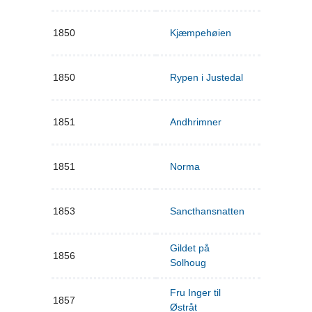
1850
Kjæmpehøien
1850
Rypen i Justedal
1851
Andhrimner
1851
Norma
1853
Sancthansnatten
Gildet på
1856
Solhoug
Fru Inger til
1857
Østråt