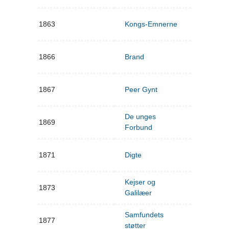
1863
Kongs-Emnerne
1866
Brand
1867
Peer Gynt
De unges
1869
Forbund
1871
Digte
Kejser og
1873
Galilæer
Samfundets
1877
støtter