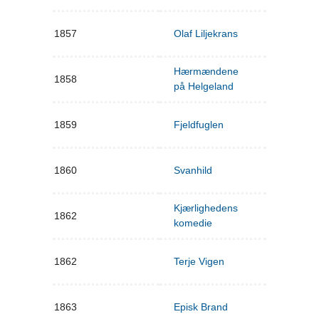
1857
Olaf Liljekrans
Hærmændene
1858
på Helgeland
1859
Fjeldfuglen
1860
Svanhild
Kjærlighedens
1862
komedie
1862
Terje Vigen
1863
Episk Brand