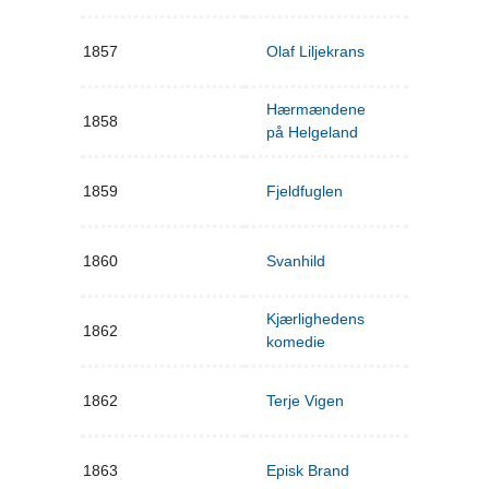
1857
Olaf Liljekrans
Hærmændene
1858
på Helgeland
1859
Fjeldfuglen
1860
Svanhild
Kjærlighedens
1862
komedie
1862
Terje Vigen
1863
Episk Brand