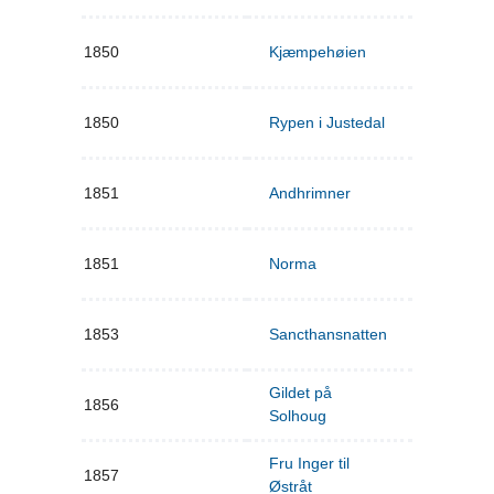
1850
Kjæmpehøien
1850
Rypen i Justedal
1851
Andhrimner
1851
Norma
1853
Sancthansnatten
Gildet på
1856
Solhoug
Fru Inger til
1857
Østråt