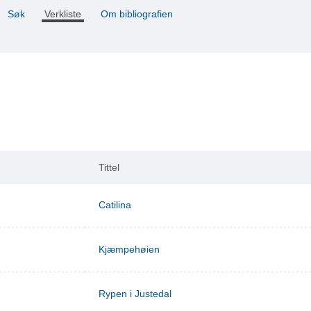
Søk
Verkliste
Om bibliografien
Tittel
Catilina
Kjæmpehøien
Rypen i Justedal