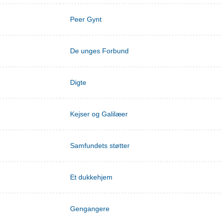
Peer Gynt
De unges Forbund
Digte
Kejser og Galilæer
Samfundets støtter
Et dukkehjem
Gengangere