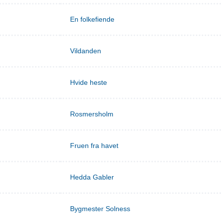
En folkefiende
Vildanden
Hvide heste
Rosmersholm
Fruen fra havet
Hedda Gabler
Bygmester Solness