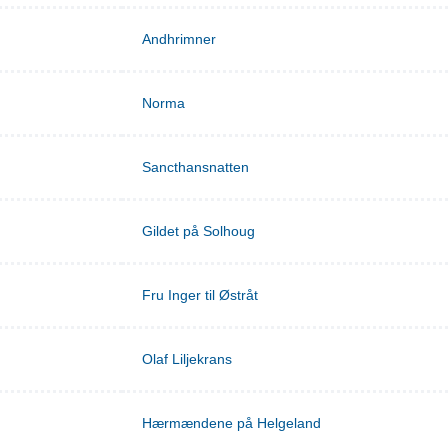
Andhrimner
Norma
Sancthansnatten
Gildet på Solhoug
Fru Inger til Østråt
Olaf Liljekrans
Hærmændene på Helgeland