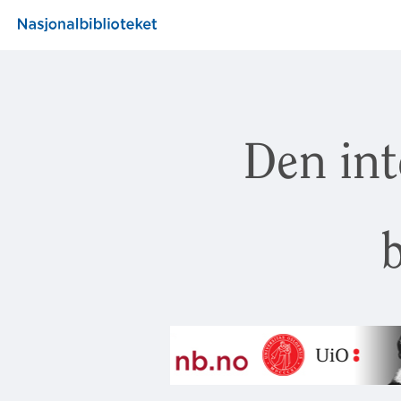
Den int
b