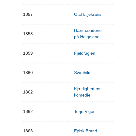
1857
Olaf Liljekrans
Hærmændene
1858
på Helgeland
1859
Fjeldfuglen
1860
Svanhild
Kjærlighedens
1862
komedie
1862
Terje Vigen
1863
Episk Brand