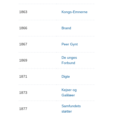
1863
Kongs-Emnerne
1866
Brand
1867
Peer Gynt
De unges
1869
Forbund
1871
Digte
Kejser og
1873
Galilæer
Samfundets
1877
støtter