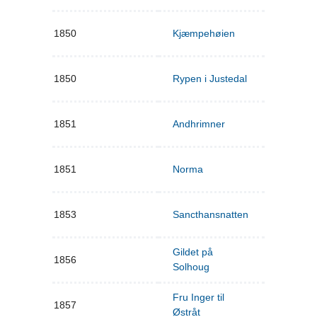
1850
Kjæmpehøien
1850
Rypen i Justedal
1851
Andhrimner
1851
Norma
1853
Sancthansnatten
Gildet på
1856
Solhoug
Fru Inger til
1857
Østråt