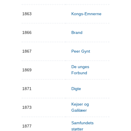
1863
Kongs-Emnerne
1866
Brand
1867
Peer Gynt
De unges
1869
Forbund
1871
Digte
Kejser og
1873
Galilæer
Samfundets
1877
støtter