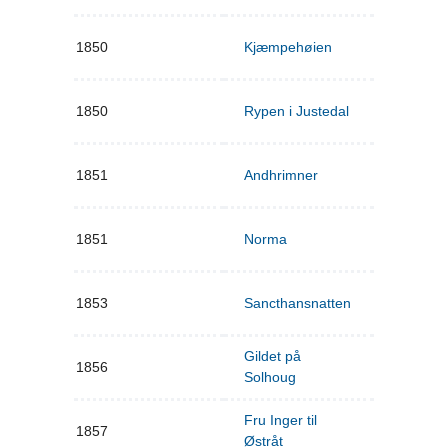
1850
Kjæmpehøien
1850
Rypen i Justedal
1851
Andhrimner
1851
Norma
1853
Sancthansnatten
Gildet på
1856
Solhoug
Fru Inger til
1857
Østråt