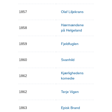
1857
Olaf Liljekrans
Hærmændene
1858
på Helgeland
1859
Fjeldfuglen
1860
Svanhild
Kjærlighedens
1862
komedie
1862
Terje Vigen
1863
Episk Brand