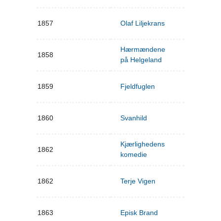
1857
Olaf Liljekrans
Hærmændene
1858
på Helgeland
1859
Fjeldfuglen
1860
Svanhild
Kjærlighedens
1862
komedie
1862
Terje Vigen
1863
Episk Brand