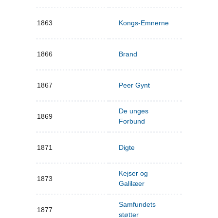
1863
Kongs-Emnerne
1866
Brand
1867
Peer Gynt
De unges
1869
Forbund
1871
Digte
Kejser og
1873
Galilæer
Samfundets
1877
støtter