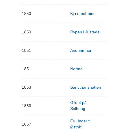
1850
Kjæmpehøien
1850
Rypen i Justedal
1851
Andhrimner
1851
Norma
1853
Sancthansnatten
Gildet på
1856
Solhoug
Fru Inger til
1857
Østråt