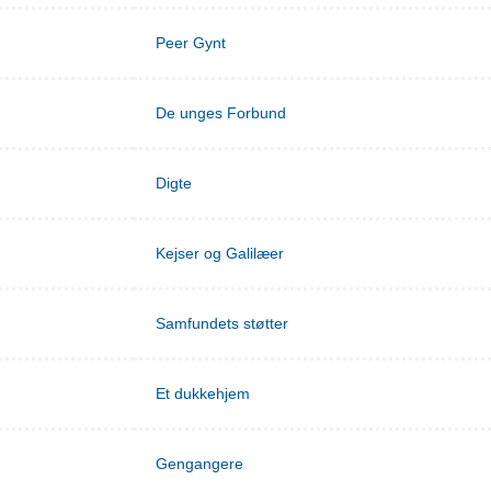
Peer Gynt
De unges Forbund
Digte
Kejser og Galilæer
Samfundets støtter
Et dukkehjem
Gengangere