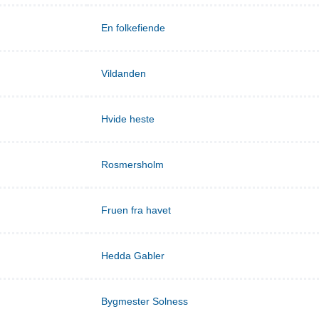
En folkefiende
Vildanden
Hvide heste
Rosmersholm
Fruen fra havet
Hedda Gabler
Bygmester Solness