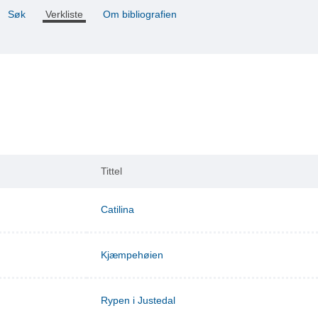
Søk
Verkliste
Om bibliografien
Tittel
Catilina
Kjæmpehøien
Rypen i Justedal