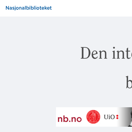
Den int
b