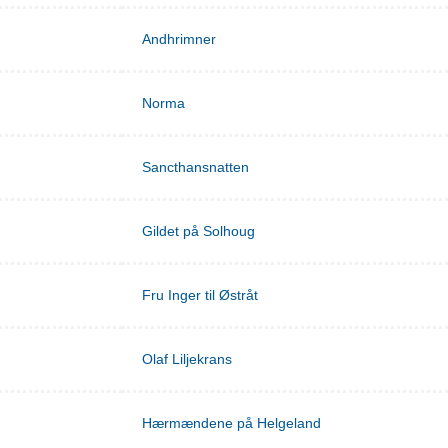
Andhrimner
Norma
Sancthansnatten
Gildet på Solhoug
Fru Inger til Østråt
Olaf Liljekrans
Hærmændene på Helgeland