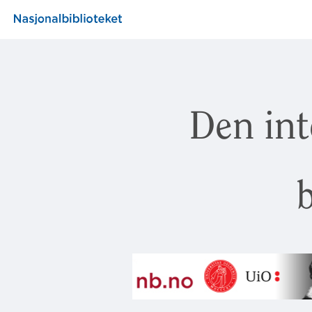
Den int
b