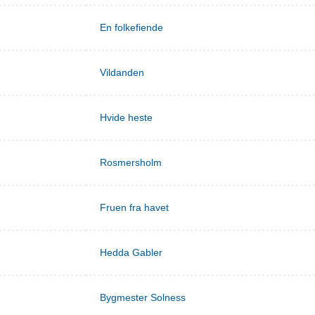
En folkefiende
Vildanden
Hvide heste
Rosmersholm
Fruen fra havet
Hedda Gabler
Bygmester Solness