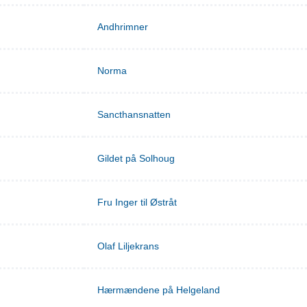
Andhrimner
Norma
Sancthansnatten
Gildet på Solhoug
Fru Inger til Østråt
Olaf Liljekrans
Hærmændene på Helgeland