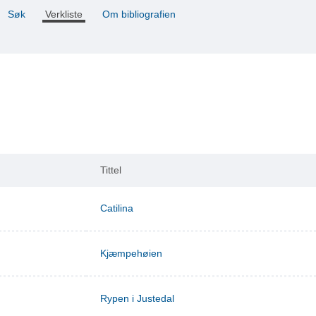
Søk
Verkliste
Om bibliografien
Tittel
Catilina
Kjæmpehøien
Rypen i Justedal