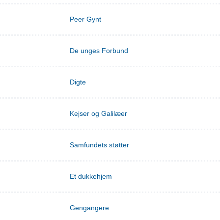
Peer Gynt
De unges Forbund
Digte
Kejser og Galilæer
Samfundets støtter
Et dukkehjem
Gengangere