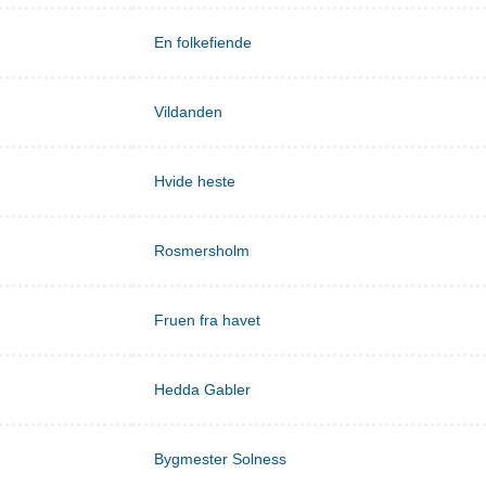
En folkefiende
Vildanden
Hvide heste
Rosmersholm
Fruen fra havet
Hedda Gabler
Bygmester Solness