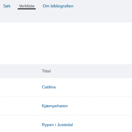
Søk
Verkliste
Om bibliografien
Tittel
Catilina
Kjæmpehøien
Rypen i Justedal