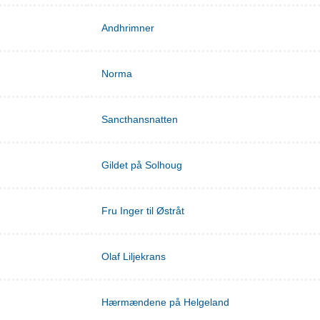
Andhrimner
Norma
Sancthansnatten
Gildet på Solhoug
Fru Inger til Østråt
Olaf Liljekrans
Hærmændene på Helgeland