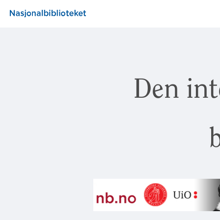
Den int
b