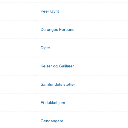
Peer Gynt
De unges Forbund
Digte
Kejser og Galilæer
Samfundets støtter
Et dukkehjem
Gengangere