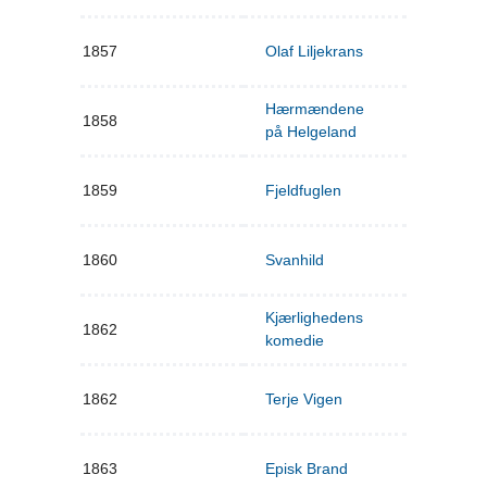
1857
Olaf Liljekrans
Hærmændene
1858
på Helgeland
1859
Fjeldfuglen
1860
Svanhild
Kjærlighedens
1862
komedie
1862
Terje Vigen
1863
Episk Brand