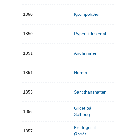
1850
Kjæmpehøien
1850
Rypen i Justedal
1851
Andhrimner
1851
Norma
1853
Sancthansnatten
Gildet på
1856
Solhoug
Fru Inger til
1857
Østråt