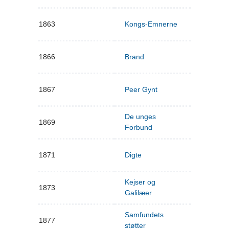
1863
Kongs-Emnerne
1866
Brand
1867
Peer Gynt
De unges
1869
Forbund
1871
Digte
Kejser og
1873
Galilæer
Samfundets
1877
støtter