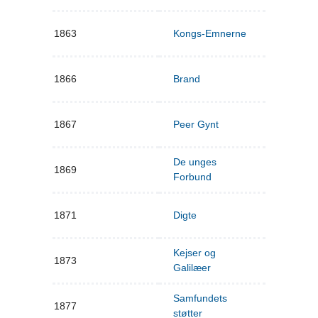
1863
Kongs-Emnerne
1866
Brand
1867
Peer Gynt
De unges
1869
Forbund
1871
Digte
Kejser og
1873
Galilæer
Samfundets
1877
støtter