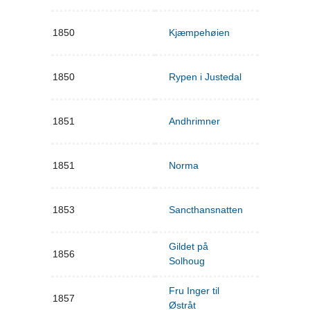
1850
Kjæmpehøien
1850
Rypen i Justedal
1851
Andhrimner
1851
Norma
1853
Sancthansnatten
Gildet på
1856
Solhoug
Fru Inger til
1857
Østråt