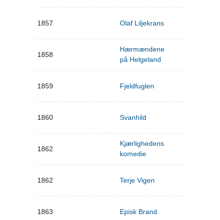
1857
Olaf Liljekrans
Hærmændene
1858
på Helgeland
1859
Fjeldfuglen
1860
Svanhild
Kjærlighedens
1862
komedie
1862
Terje Vigen
1863
Episk Brand