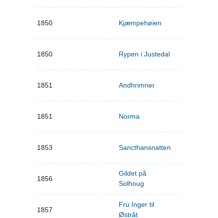
1850
Kjæmpehøien
1850
Rypen i Justedal
1851
Andhrimner
1851
Norma
1853
Sancthansnatten
Gildet på
1856
Solhoug
Fru Inger til
1857
Østråt