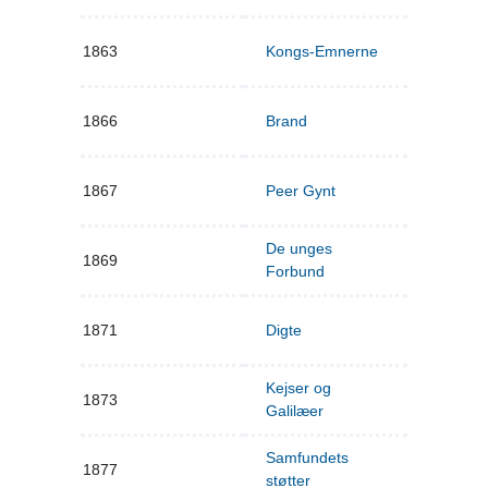
1863
Kongs-Emnerne
1866
Brand
1867
Peer Gynt
De unges
1869
Forbund
1871
Digte
Kejser og
1873
Galilæer
Samfundets
1877
støtter