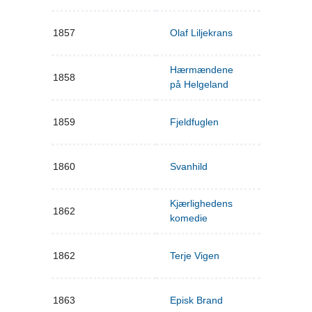
1857
Olaf Liljekrans
Hærmændene
1858
på Helgeland
1859
Fjeldfuglen
1860
Svanhild
Kjærlighedens
1862
komedie
1862
Terje Vigen
1863
Episk Brand