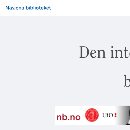
Den int
b