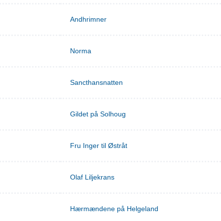
Andhrimner
Norma
Sancthansnatten
Gildet på Solhoug
Fru Inger til Østråt
Olaf Liljekrans
Hærmændene på Helgeland