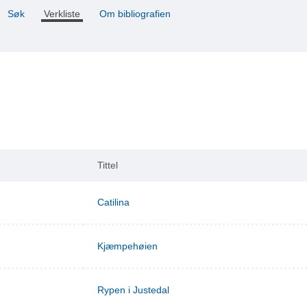
Søk
Verkliste
Om bibliografien
Tittel
Catilina
Kjæmpehøien
Rypen i Justedal