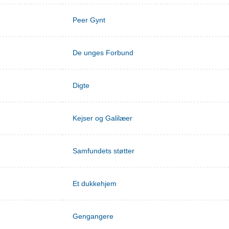
Peer Gynt
De unges Forbund
Digte
Kejser og Galilæer
Samfundets støtter
Et dukkehjem
Gengangere