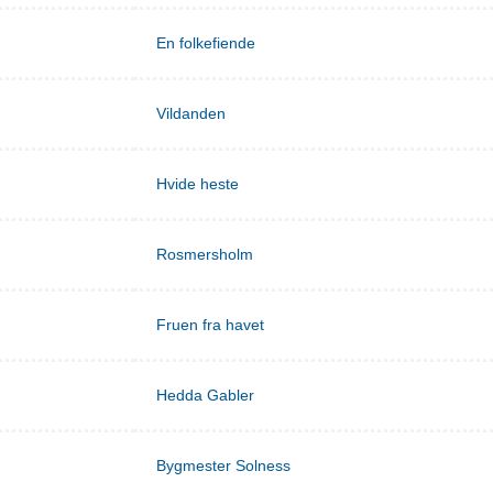
En folkefiende
Vildanden
Hvide heste
Rosmersholm
Fruen fra havet
Hedda Gabler
Bygmester Solness