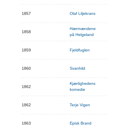
1857
Olaf Liljekrans
Hærmændene
1858
på Helgeland
1859
Fjeldfuglen
1860
Svanhild
Kjærlighedens
1862
komedie
1862
Terje Vigen
1863
Episk Brand