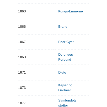
1863
Kongs-Emnerne
1866
Brand
1867
Peer Gynt
De unges
1869
Forbund
1871
Digte
Kejser og
1873
Galilæer
Samfundets
1877
støtter