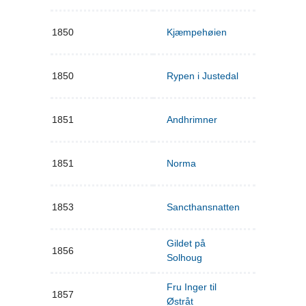
1850
Kjæmpehøien
1850
Rypen i Justedal
1851
Andhrimner
1851
Norma
1853
Sancthansnatten
Gildet på
1856
Solhoug
Fru Inger til
1857
Østråt