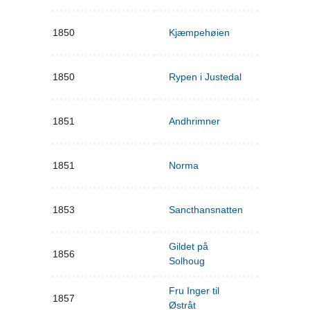
1850
Kjæmpehøien
1850
Rypen i Justedal
1851
Andhrimner
1851
Norma
1853
Sancthansnatten
Gildet på
1856
Solhoug
Fru Inger til
1857
Østråt