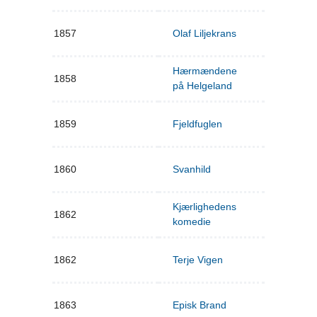
1857
Olaf Liljekrans
Hærmændene
1858
på Helgeland
1859
Fjeldfuglen
1860
Svanhild
Kjærlighedens
1862
komedie
1862
Terje Vigen
1863
Episk Brand