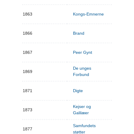
1863
Kongs-Emnerne
1866
Brand
1867
Peer Gynt
De unges
1869
Forbund
1871
Digte
Kejser og
1873
Galilæer
Samfundets
1877
støtter