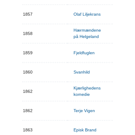
1857
Olaf Liljekrans
Hærmændene
1858
på Helgeland
1859
Fjeldfuglen
1860
Svanhild
Kjærlighedens
1862
komedie
1862
Terje Vigen
1863
Episk Brand