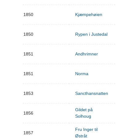
1850
Kjæmpehøien
1850
Rypen i Justedal
1851
Andhrimner
1851
Norma
1853
Sancthansnatten
Gildet på
1856
Solhoug
Fru Inger til
1857
Østråt