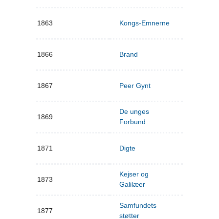
1863
Kongs-Emnerne
1866
Brand
1867
Peer Gynt
De unges
1869
Forbund
1871
Digte
Kejser og
1873
Galilæer
Samfundets
1877
støtter