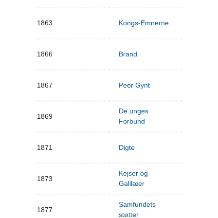
1863
Kongs-Emnerne
1866
Brand
1867
Peer Gynt
De unges
1869
Forbund
1871
Digte
Kejser og
1873
Galilæer
Samfundets
1877
støtter