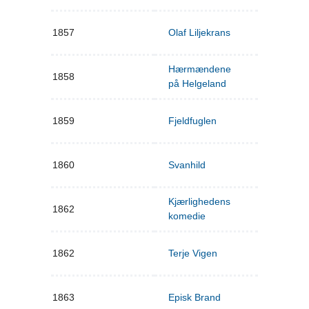
1857
Olaf Liljekrans
Hærmændene
1858
på Helgeland
1859
Fjeldfuglen
1860
Svanhild
Kjærlighedens
1862
komedie
1862
Terje Vigen
1863
Episk Brand