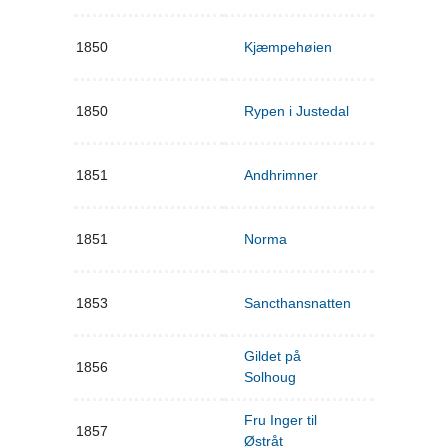
1850
Kjæmpehøien
1850
Rypen i Justedal
1851
Andhrimner
1851
Norma
1853
Sancthansnatten
Gildet på
1856
Solhoug
Fru Inger til
1857
Østråt