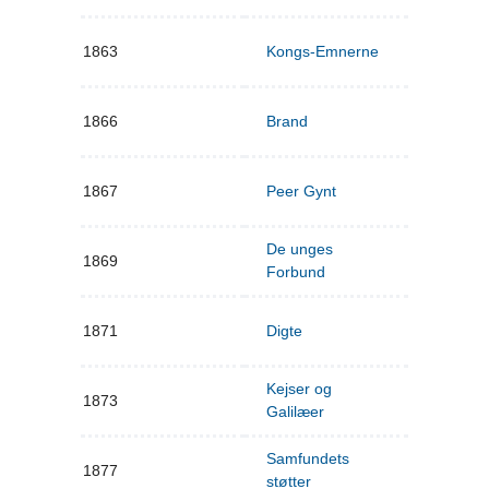
1863
Kongs-Emnerne
1866
Brand
1867
Peer Gynt
De unges
1869
Forbund
1871
Digte
Kejser og
1873
Galilæer
Samfundets
1877
støtter