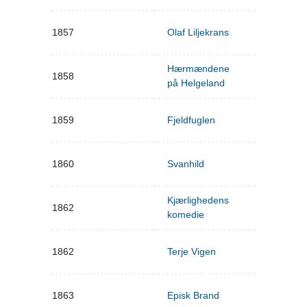
1857
Olaf Liljekrans
Hærmændene
1858
på Helgeland
1859
Fjeldfuglen
1860
Svanhild
Kjærlighedens
1862
komedie
1862
Terje Vigen
1863
Episk Brand