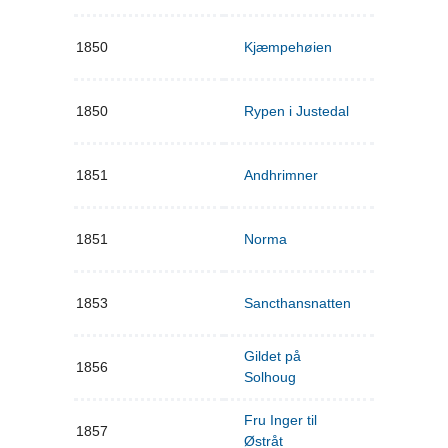
1850
Kjæmpehøien
1850
Rypen i Justedal
1851
Andhrimner
1851
Norma
1853
Sancthansnatten
Gildet på
1856
Solhoug
Fru Inger til
1857
Østråt