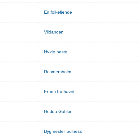
En folkefiende
Vildanden
Hvide heste
Rosmersholm
Fruen fra havet
Hedda Gabler
Bygmester Solness