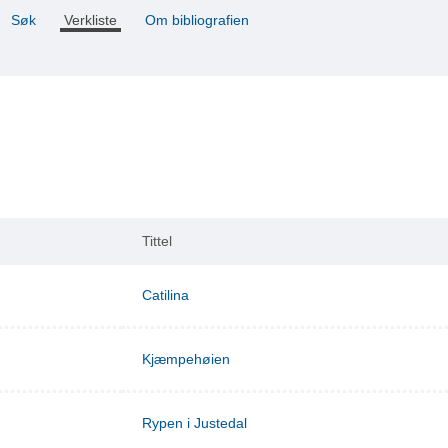
Søk
Verkliste
Om bibliografien
Tittel
Catilina
Kjæmpehøien
Rypen i Justedal