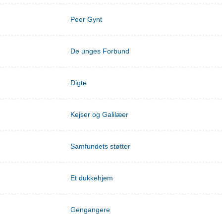
Peer Gynt
De unges Forbund
Digte
Kejser og Galilæer
Samfundets støtter
Et dukkehjem
Gengangere