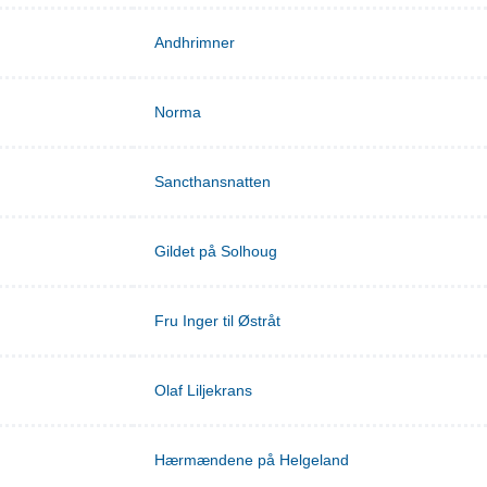
Andhrimner
Norma
Sancthansnatten
Gildet på Solhoug
Fru Inger til Østråt
Olaf Liljekrans
Hærmændene på Helgeland