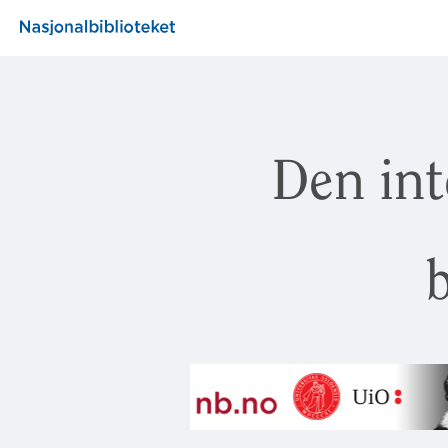
Den int
b