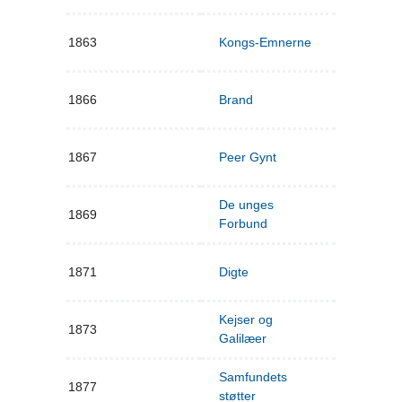
1863
Kongs-Emnerne
1866
Brand
1867
Peer Gynt
De unges
1869
Forbund
1871
Digte
Kejser og
1873
Galilæer
Samfundets
1877
støtter