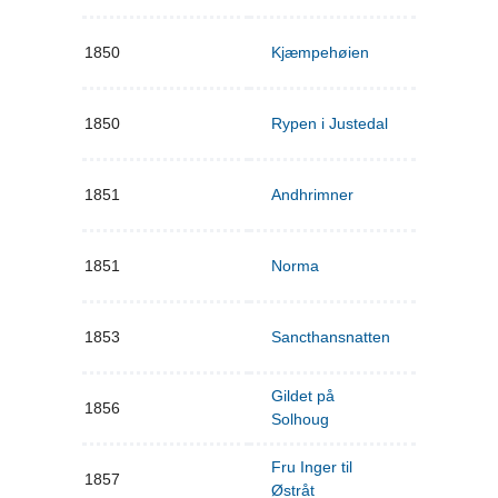
1850
Kjæmpehøien
1850
Rypen i Justedal
1851
Andhrimner
1851
Norma
1853
Sancthansnatten
Gildet på
1856
Solhoug
Fru Inger til
1857
Østråt