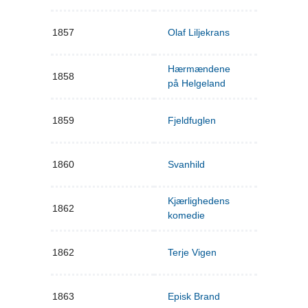
1857
Olaf Liljekrans
Hærmændene
1858
på Helgeland
1859
Fjeldfuglen
1860
Svanhild
Kjærlighedens
1862
komedie
1862
Terje Vigen
1863
Episk Brand