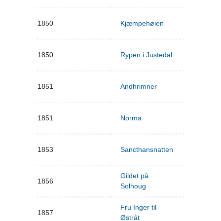
1850
Kjæmpehøien
1850
Rypen i Justedal
1851
Andhrimner
1851
Norma
1853
Sancthansnatten
Gildet på
1856
Solhoug
Fru Inger til
1857
Østråt