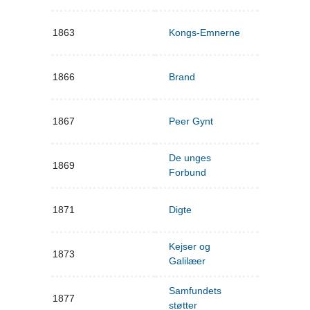
1863
Kongs-Emnerne
1866
Brand
1867
Peer Gynt
De unges
1869
Forbund
1871
Digte
Kejser og
1873
Galilæer
Samfundets
1877
støtter