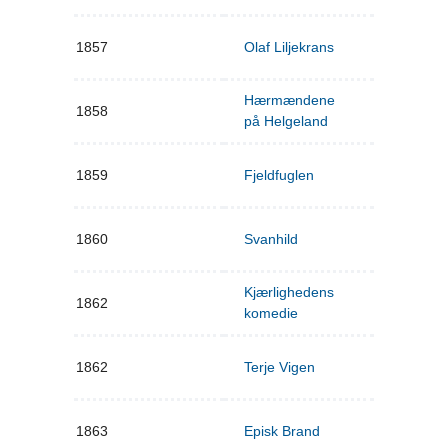
1857
Olaf Liljekrans
Hærmændene
1858
på Helgeland
1859
Fjeldfuglen
1860
Svanhild
Kjærlighedens
1862
komedie
1862
Terje Vigen
1863
Episk Brand