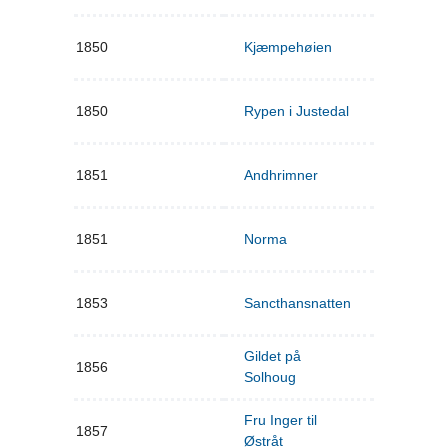
1850
Kjæmpehøien
1850
Rypen i Justedal
1851
Andhrimner
1851
Norma
1853
Sancthansnatten
Gildet på
1856
Solhoug
Fru Inger til
1857
Østråt