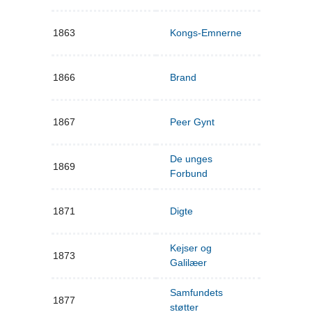
1863
Kongs-Emnerne
1866
Brand
1867
Peer Gynt
De unges
1869
Forbund
1871
Digte
Kejser og
1873
Galilæer
Samfundets
1877
støtter