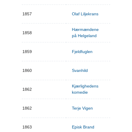
1857
Olaf Liljekrans
Hærmændene
1858
på Helgeland
1859
Fjeldfuglen
1860
Svanhild
Kjærlighedens
1862
komedie
1862
Terje Vigen
1863
Episk Brand