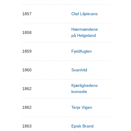
1857
Olaf Liljekrans
Hærmændene
1858
på Helgeland
1859
Fjeldfuglen
1860
Svanhild
Kjærlighedens
1862
komedie
1862
Terje Vigen
1863
Episk Brand