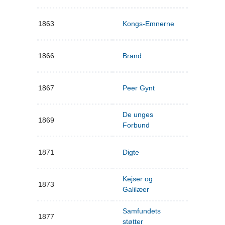
1863
Kongs-Emnerne
1866
Brand
1867
Peer Gynt
De unges
1869
Forbund
1871
Digte
Kejser og
1873
Galilæer
Samfundets
1877
støtter