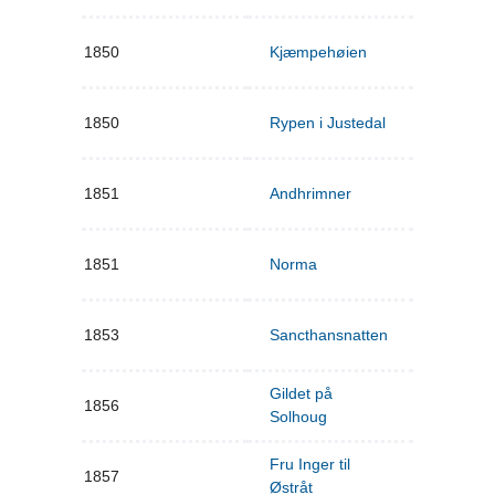
1850
Kjæmpehøien
1850
Rypen i Justedal
1851
Andhrimner
1851
Norma
1853
Sancthansnatten
Gildet på
1856
Solhoug
Fru Inger til
1857
Østråt