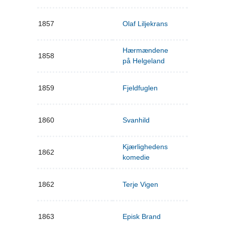
1857
Olaf Liljekrans
Hærmændene
1858
på Helgeland
1859
Fjeldfuglen
1860
Svanhild
Kjærlighedens
1862
komedie
1862
Terje Vigen
1863
Episk Brand