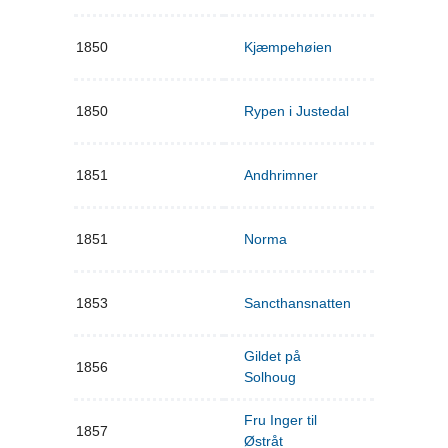
1850
Kjæmpehøien
1850
Rypen i Justedal
1851
Andhrimner
1851
Norma
1853
Sancthansnatten
Gildet på
1856
Solhoug
Fru Inger til
1857
Østråt