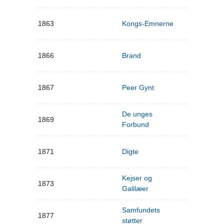
1863
Kongs-Emnerne
1866
Brand
1867
Peer Gynt
De unges
1869
Forbund
1871
Digte
Kejser og
1873
Galilæer
Samfundets
1877
støtter