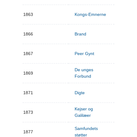
1863
Kongs-Emnerne
1866
Brand
1867
Peer Gynt
De unges
1869
Forbund
1871
Digte
Kejser og
1873
Galilæer
Samfundets
1877
støtter