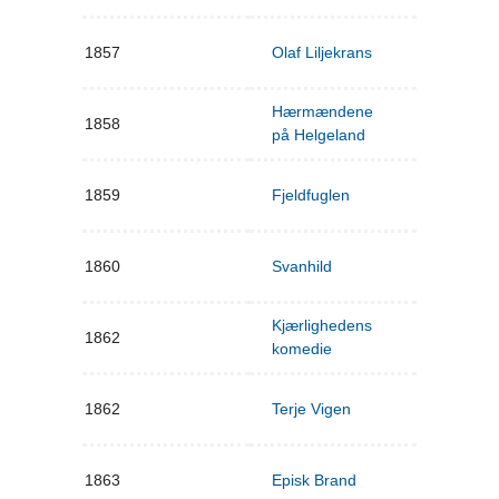
1857
Olaf Liljekrans
Hærmændene
1858
på Helgeland
1859
Fjeldfuglen
1860
Svanhild
Kjærlighedens
1862
komedie
1862
Terje Vigen
1863
Episk Brand