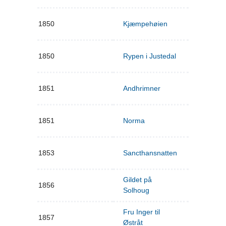
1850
Kjæmpehøien
1850
Rypen i Justedal
1851
Andhrimner
1851
Norma
1853
Sancthansnatten
Gildet på
1856
Solhoug
Fru Inger til
1857
Østråt