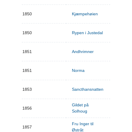
1850
Kjæmpehøien
1850
Rypen i Justedal
1851
Andhrimner
1851
Norma
1853
Sancthansnatten
Gildet på
1856
Solhoug
Fru Inger til
1857
Østråt