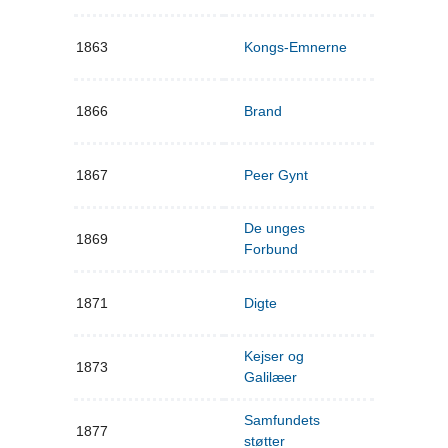
1863
Kongs-Emnerne
1866
Brand
1867
Peer Gynt
De unges
1869
Forbund
1871
Digte
Kejser og
1873
Galilæer
Samfundets
1877
støtter