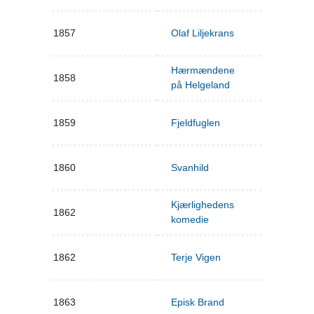
1857
Olaf Liljekrans
Hærmændene
1858
på Helgeland
1859
Fjeldfuglen
1860
Svanhild
Kjærlighedens
1862
komedie
1862
Terje Vigen
1863
Episk Brand