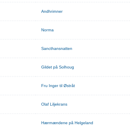
Andhrimner
Norma
Sancthansnatten
Gildet på Solhoug
Fru Inger til Østråt
Olaf Liljekrans
Hærmændene på Helgeland