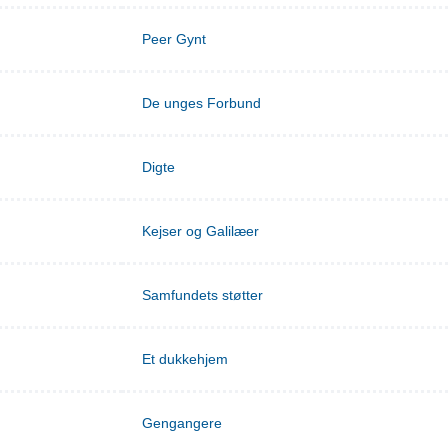
Peer Gynt
De unges Forbund
Digte
Kejser og Galilæer
Samfundets støtter
Et dukkehjem
Gengangere