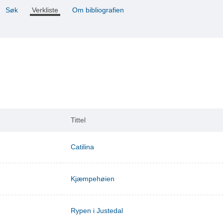
Søk
Verkliste
Om bibliografien
Tittel
Catilina
Kjæmpehøien
Rypen i Justedal