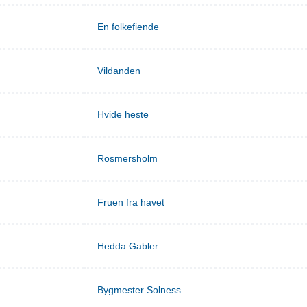
En folkefiende
Vildanden
Hvide heste
Rosmersholm
Fruen fra havet
Hedda Gabler
Bygmester Solness