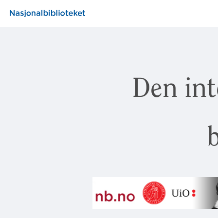
Den int
b