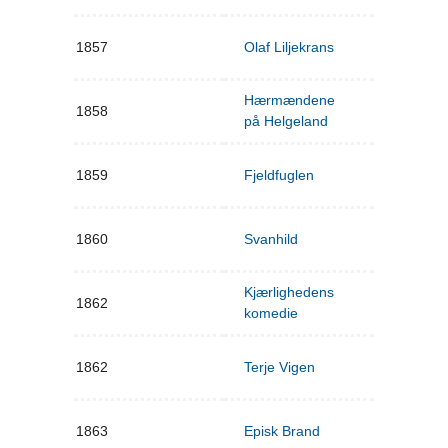
1857
Olaf Liljekrans
Hærmændene
1858
på Helgeland
1859
Fjeldfuglen
1860
Svanhild
Kjærlighedens
1862
komedie
1862
Terje Vigen
1863
Episk Brand