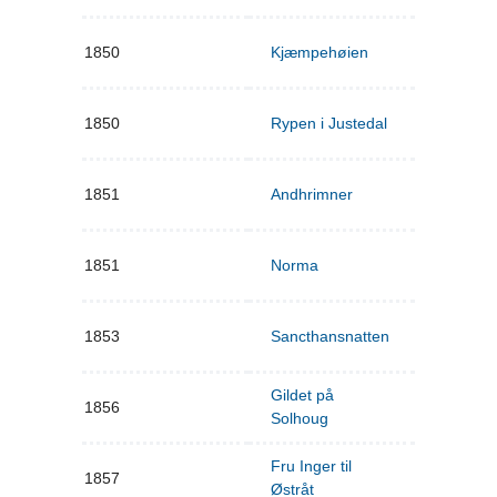
1850
Kjæmpehøien
1850
Rypen i Justedal
1851
Andhrimner
1851
Norma
1853
Sancthansnatten
Gildet på
1856
Solhoug
Fru Inger til
1857
Østråt