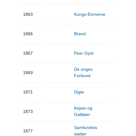
1863
Kongs-Emnerne
1866
Brand
1867
Peer Gynt
De unges
1869
Forbund
1871
Digte
Kejser og
1873
Galilæer
Samfundets
1877
støtter