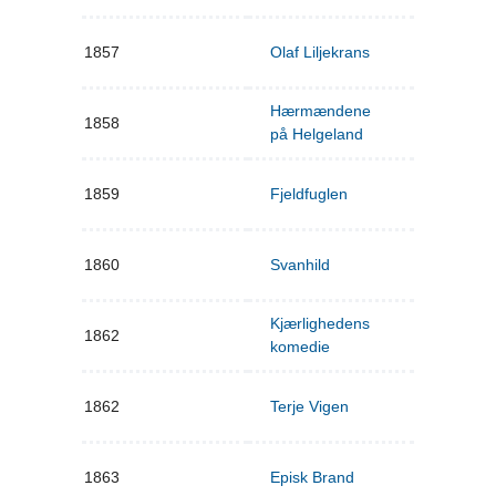
1857
Olaf Liljekrans
Hærmændene
1858
på Helgeland
1859
Fjeldfuglen
1860
Svanhild
Kjærlighedens
1862
komedie
1862
Terje Vigen
1863
Episk Brand