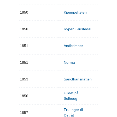
1850
Kjæmpehøien
1850
Rypen i Justedal
1851
Andhrimner
1851
Norma
1853
Sancthansnatten
Gildet på
1856
Solhoug
Fru Inger til
1857
Østråt