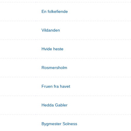
En folkefiende
Vildanden
Hvide heste
Rosmersholm
Fruen fra havet
Hedda Gabler
Bygmester Solness