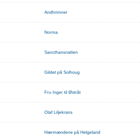
Andhrimner
Norma
Sancthansnatten
Gildet på Solhoug
Fru Inger til Østråt
Olaf Liljekrans
Hærmændene på Helgeland