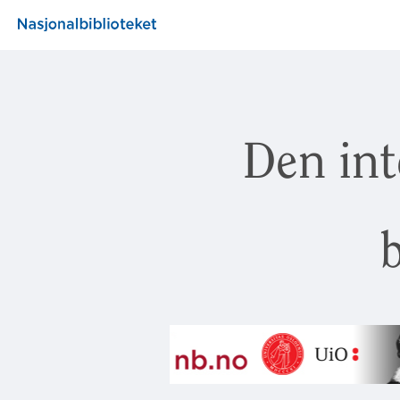
Den int
b