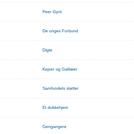
Peer Gynt
De unges Forbund
Digte
Kejser og Galilæer
Samfundets støtter
Et dukkehjem
Gengangere