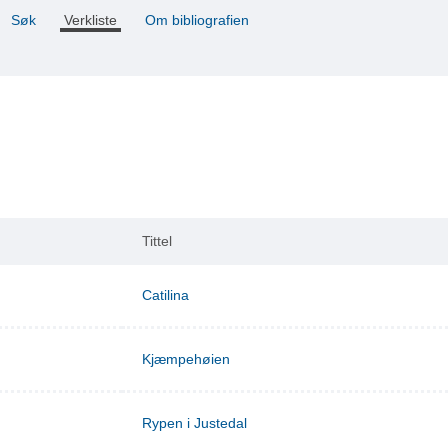
Søk
Verkliste
Om bibliografien
Tittel
Catilina
Kjæmpehøien
Rypen i Justedal