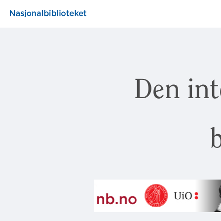
Den int
b