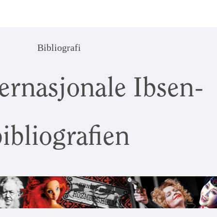
Bibliografi
ernasjonale Ibsen-
ibliografien