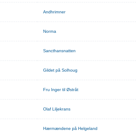
Andhrimner
Norma
Sancthansnatten
Gildet på Solhoug
Fru Inger til Østråt
Olaf Liljekrans
Hærmændene på Helgeland