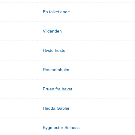
En folkefiende
Vildanden
Hvide heste
Rosmersholm
Fruen fra havet
Hedda Gabler
Bygmester Solness