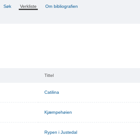
Søk
Verkliste
Om bibliografien
Tittel
Catilina
Kjæmpehøien
Rypen i Justedal