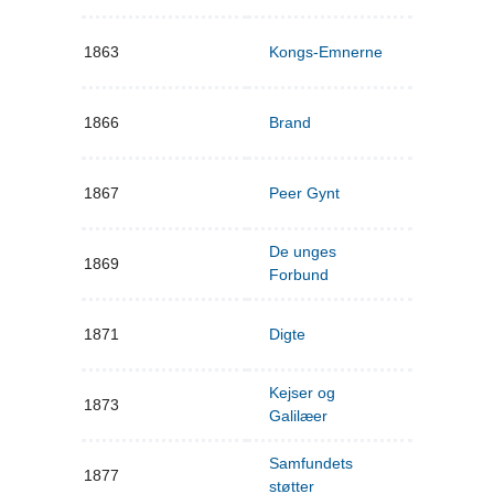
1863
Kongs-Emnerne
1866
Brand
1867
Peer Gynt
De unges
1869
Forbund
1871
Digte
Kejser og
1873
Galilæer
Samfundets
1877
støtter