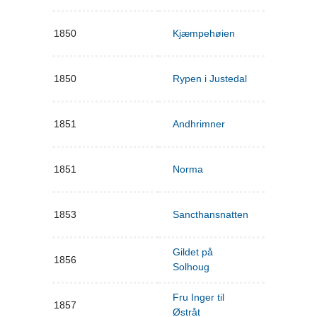
1850
Kjæmpehøien
1850
Rypen i Justedal
1851
Andhrimner
1851
Norma
1853
Sancthansnatten
Gildet på
1856
Solhoug
Fru Inger til
1857
Østråt