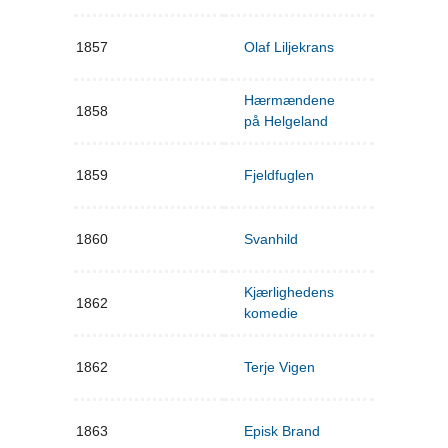
1857
Olaf Liljekrans
Hærmændene
1858
på Helgeland
1859
Fjeldfuglen
1860
Svanhild
Kjærlighedens
1862
komedie
1862
Terje Vigen
1863
Episk Brand