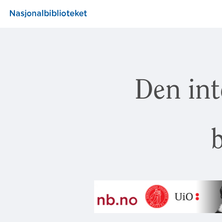
Den int
b