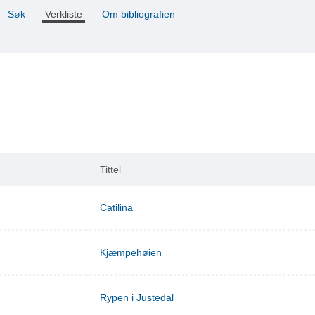
Søk
Verkliste
Om bibliografien
Tittel
Catilina
Kjæmpehøien
Rypen i Justedal