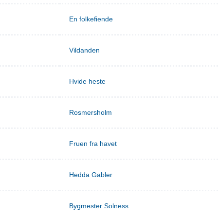
En folkefiende
Vildanden
Hvide heste
Rosmersholm
Fruen fra havet
Hedda Gabler
Bygmester Solness