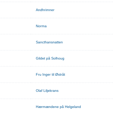
Andhrimner
Norma
Sancthansnatten
Gildet på Solhoug
Fru Inger til Østråt
Olaf Liljekrans
Hærmændene på Helgeland