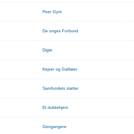
Peer Gynt
De unges Forbund
Digte
Kejser og Galilæer
Samfundets støtter
Et dukkehjem
Gengangere