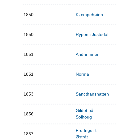
1850
Kjæmpehøien
1850
Rypen i Justedal
1851
Andhrimner
1851
Norma
1853
Sancthansnatten
Gildet på
1856
Solhoug
Fru Inger til
1857
Østråt