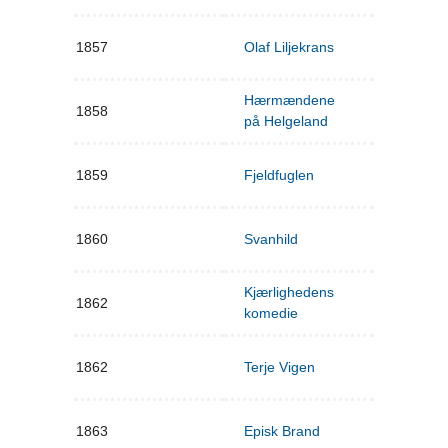
1857
Olaf Liljekrans
Hærmændene
1858
på Helgeland
1859
Fjeldfuglen
1860
Svanhild
Kjærlighedens
1862
komedie
1862
Terje Vigen
1863
Episk Brand