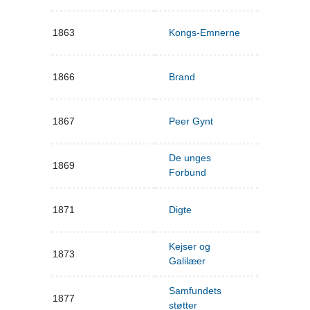
1863
Kongs-Emnerne
1866
Brand
1867
Peer Gynt
De unges
1869
Forbund
1871
Digte
Kejser og
1873
Galilæer
Samfundets
1877
støtter