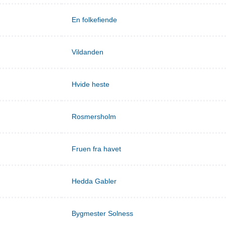
En folkefiende
Vildanden
Hvide heste
Rosmersholm
Fruen fra havet
Hedda Gabler
Bygmester Solness