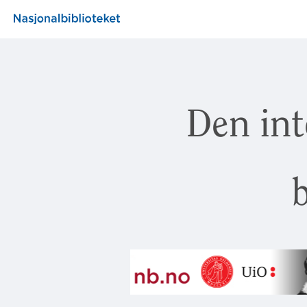
Den int
b