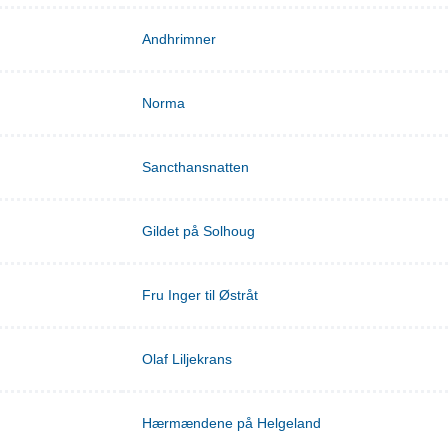
Andhrimner
Norma
Sancthansnatten
Gildet på Solhoug
Fru Inger til Østråt
Olaf Liljekrans
Hærmændene på Helgeland