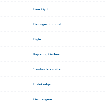
Peer Gynt
De unges Forbund
Digte
Kejser og Galilæer
Samfundets støtter
Et dukkehjem
Gengangere