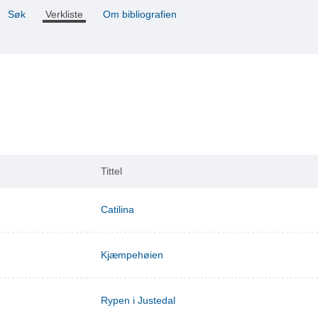
Søk
Verkliste
Om bibliografien
Tittel
Catilina
Kjæmpehøien
Rypen i Justedal