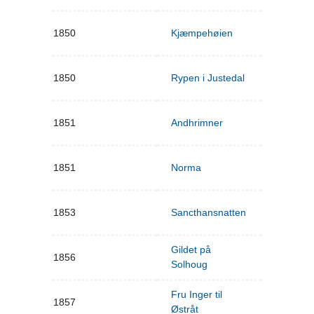
1850
Kjæmpehøien
1850
Rypen i Justedal
1851
Andhrimner
1851
Norma
1853
Sancthansnatten
Gildet på
1856
Solhoug
Fru Inger til
1857
Østråt