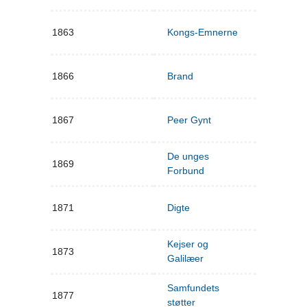
1863
Kongs-Emnerne
1866
Brand
1867
Peer Gynt
De unges
1869
Forbund
1871
Digte
Kejser og
1873
Galilæer
Samfundets
1877
støtter