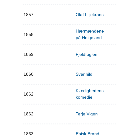
1857
Olaf Liljekrans
Hærmændene
1858
på Helgeland
1859
Fjeldfuglen
1860
Svanhild
Kjærlighedens
1862
komedie
1862
Terje Vigen
1863
Episk Brand