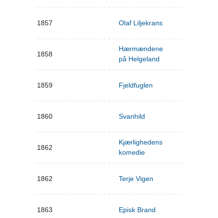
1857
Olaf Liljekrans
Hærmændene
1858
på Helgeland
1859
Fjeldfuglen
1860
Svanhild
Kjærlighedens
1862
komedie
1862
Terje Vigen
1863
Episk Brand