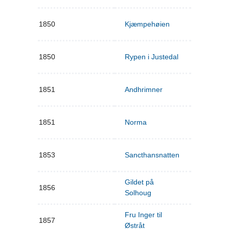
1850
Kjæmpehøien
1850
Rypen i Justedal
1851
Andhrimner
1851
Norma
1853
Sancthansnatten
Gildet på
1856
Solhoug
Fru Inger til
1857
Østråt