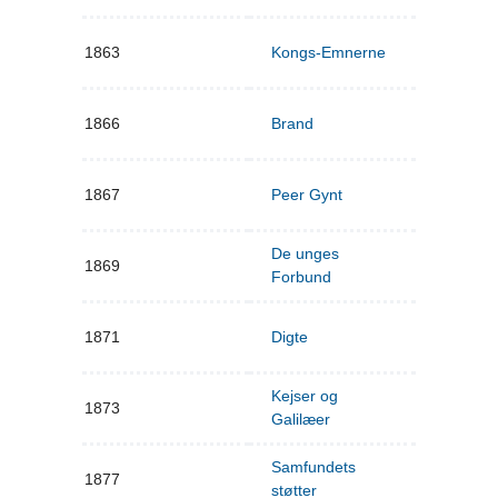
1863
Kongs-Emnerne
1866
Brand
1867
Peer Gynt
De unges
1869
Forbund
1871
Digte
Kejser og
1873
Galilæer
Samfundets
1877
støtter