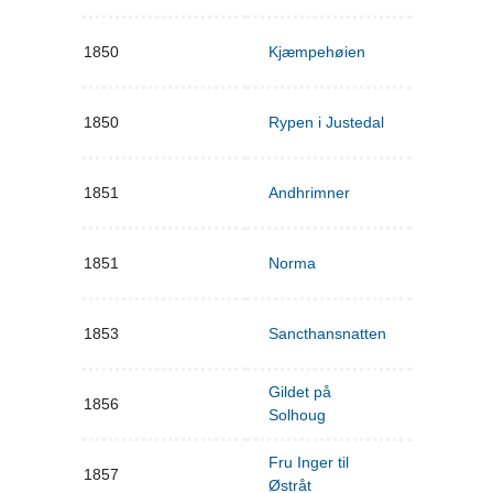
1850
Kjæmpehøien
1850
Rypen i Justedal
1851
Andhrimner
1851
Norma
1853
Sancthansnatten
Gildet på
1856
Solhoug
Fru Inger til
1857
Østråt