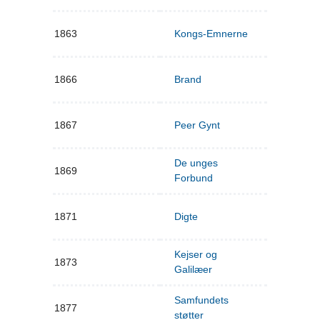
1863
Kongs-Emnerne
1866
Brand
1867
Peer Gynt
De unges
1869
Forbund
1871
Digte
Kejser og
1873
Galilæer
Samfundets
1877
støtter