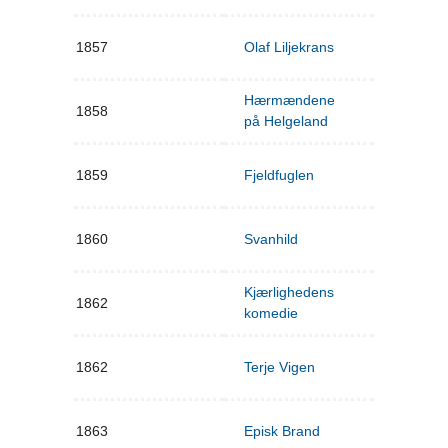
1857
Olaf Liljekrans
Hærmændene
1858
på Helgeland
1859
Fjeldfuglen
1860
Svanhild
Kjærlighedens
1862
komedie
1862
Terje Vigen
1863
Episk Brand