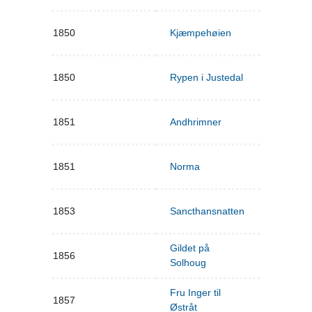
1850
Kjæmpehøien
1850
Rypen i Justedal
1851
Andhrimner
1851
Norma
1853
Sancthansnatten
Gildet på
1856
Solhoug
Fru Inger til
1857
Østråt