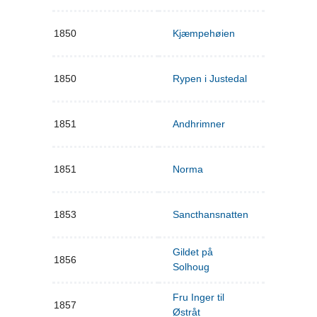
1850
Kjæmpehøien
1850
Rypen i Justedal
1851
Andhrimner
1851
Norma
1853
Sancthansnatten
Gildet på
1856
Solhoug
Fru Inger til
1857
Østråt