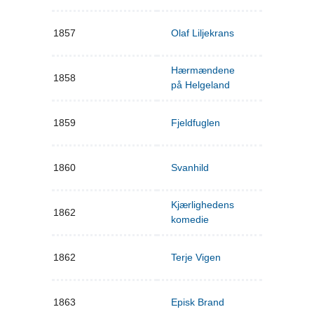
1857
Olaf Liljekrans
Hærmændene
1858
på Helgeland
1859
Fjeldfuglen
1860
Svanhild
Kjærlighedens
1862
komedie
1862
Terje Vigen
1863
Episk Brand