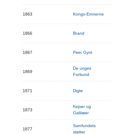
1863
Kongs-Emnerne
1866
Brand
1867
Peer Gynt
De unges
1869
Forbund
1871
Digte
Kejser og
1873
Galilæer
Samfundets
1877
støtter